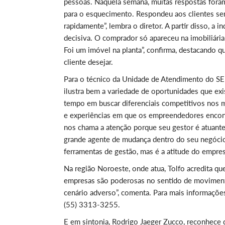
pessoas. Naquela semana, muitas respostas foram
para o esquecimento. Respondeu aos clientes se
rapidamente”, lembra o diretor. A partir disso, a
decisiva. O comprador só apareceu na imobiliária 
Foi um imóvel na planta”, confirma, destacando qu
cliente desejar.
Para o técnico da Unidade de Atendimento do SE
ilustra bem a variedade de oportunidades que ex
tempo em buscar diferenciais competitivos nos
e experiências em que os empreendedores encontr
nos chama a atenção porque seu gestor é atuante
grande agente de mudança dentro do seu negócio
ferramentas de gestão, mas é a atitude do empresár
Na região Noroeste, onde atua, Tolfo acredita q
empresas são poderosas no sentido de moviment
cenário adverso”, comenta. Para mais informaçõ
(55) 3313-3255.
E em sintonia, Rodrigo Jaeger Zucco, reconhece 