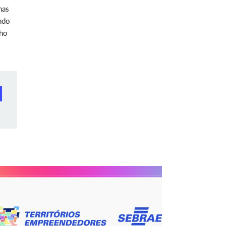
has
endo
cho