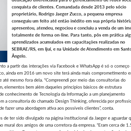
conquista de clientes. Comandada desde 2013 pelo sócio
proprietário, Rodrigo Jaeger Zucco, a pequena empresa
conseguiu um feito até então inédito em sua própria históri
apresentou, atendeu, negociou e concluiu a venda de um im
totalmente de forma on-line. Para tanto, pôs em prática al
aprendizados acumulados em capacitações realizadas no
SEBRAE/RS, em Ijuí, e na Unidade de Atendimento em Sant
Ângelo.
to a partir das interações via Facebook e WhatsApp é só o começo
ucco, ainda em 2016 um novo site terá ainda mais comprometimento 
e até mesmo fora dela. “Compreendi por meio das consultorias do
, elementos bem além daqueles princípios básicos de estrutura
ção de conhecimento de Tecnologia da Informação a um planejamento
com a consultoria do chamado Design Thinking, oferecida por profissi
e fazer uma abordagem ativa aos possíveis clientes”, conta.
de ter sido divulgado na página institucional da Jaeger e aguardar 
no mural dos amigos de uma corretora da empresa. “Eram cerca de 1