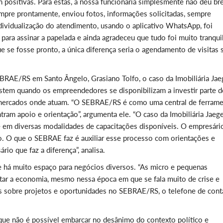
 positivas. Para estas, a nossa funcionária simplesmente não deu br
mpre prontamente, enviou fotos, informações solicitadas, sempre
 individualização do atendimento, usando o aplicativo WhatsApp, foi
para assinar a papelada e ainda agradeceu que tudo foi muito tranqui
e se fosse pronto, a única diferença seria o agendamento de visitas 
BRAE/RS em Santo Ângelo, Grasiano Tolfo, o caso da Imobiliária Jae
istem quando os empreendedores se disponibilizam a investir parte 
 mercados onde atuam. “O SEBRAE/RS é como uma central de ferrame
am apoio e orientação”, argumenta ele. “O caso da Imobiliária Jaeg
 em diversas modalidades de capacitações disponíveis. O empresári
. O que o SEBRAE faz é auxiliar esse processo com orientações e
io que faz a diferença”, analisa.
ue há muito espaço para negócios diversos. “As micro e pequenas
ar a economia, mesmo nessa época em que se fala muito de crise e
es sobre projetos e oportunidades no SEBRAE/RS, o telefone de cont
que não é possível embarcar no desânimo do contexto político e