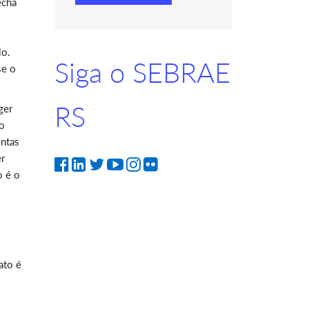
echa
lo.
Siga o SEBRAE
se o
RS
ger
do
ntas
er
o é o
ato é