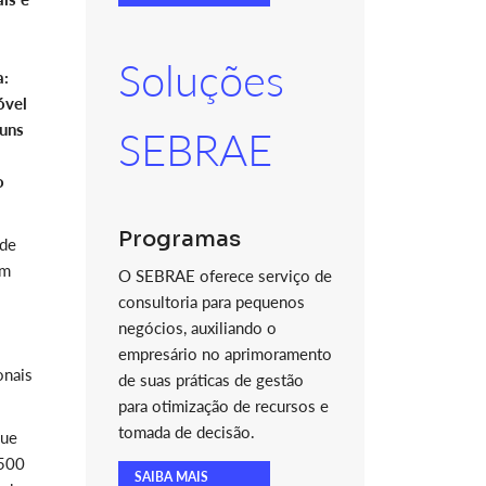
Soluções
a:
óvel
guns
SEBRAE
o
Programas
 de
em
O SEBRAE oferece serviço de
consultoria para pequenos
negócios, auxiliando o
empresário no aprimoramento
onais
de suas práticas de gestão
para otimização de recursos e
tomada de decisão.
que
.500
SAIBA MAIS