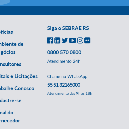
Siga o SEBRAE RS
tícias
biente de
gócios
0800 570 0800
Atendimento 24h
nsultores
itais e Licitações
Chame no WhatsApp
55 51 32165000
abalhe Conosco
Atendimento das 9h às 18h
dastre-se
nal do
rnecedor