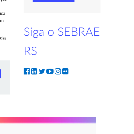
ica
em
Siga o SEBRAE
adas
RS