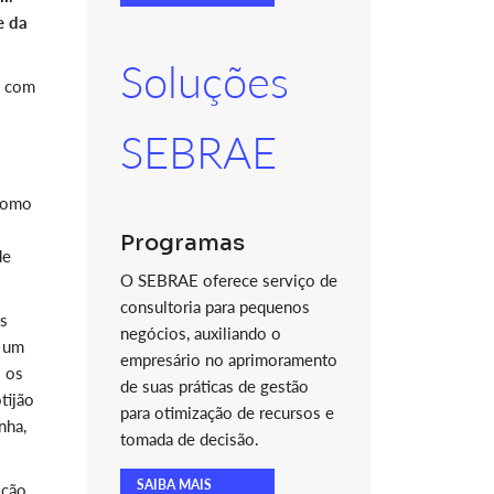
e da
Soluções
a com
SEBRAE
 como
Programas
de
O SEBRAE oferece serviço de
consultoria para pequenos
es
negócios, auxiliando o
, um
empresário no aprimoramento
o os
de suas práticas de gestão
tijão
para otimização de recursos e
nha,
tomada de decisão.
SAIBA MAIS
ição