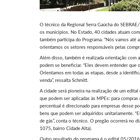
O técnico da Regional Serra Gaúcha do SEBRAE/RS
os municípios. No Estado, 40 cidades atuam com
também participa do Programa. “Nós vamos até as
orientamos os setores responsáveis pelas compras
Além disso, também é realizada orientação com a
podem se beneficiar. “Eles devem entender que o
Orientamos em todas as etapas, desde a identifi
venda”, ressalta Schmitt.
A cidade será pioneira na realização de um edita
que podem ser aplicadas às MPEs: para compras d
percentual é direcionado para empresas desse por
bens que podem ser adquiridos unitariamente. “Es
de gás”, conta o técnico. O pregão ocorrerá no d
1075, bairro Cidade Alta).
Outro resultado do programa é o edital 05/2016, 