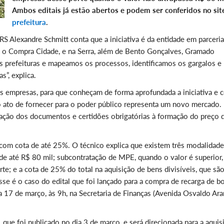
Ambos editais já estão abertos e podem ser conferidos no sit
prefeitura
.
 Alexandre Schmitt conta que a iniciativa é da entidade em parceri
 o Compra Cidade, e na Serra, além de Bento Gonçalves, Gramado
 prefeituras e mapeamos os processos, identificamos os gargalos e
”, explica.
s empresas, para que conheçam de forma aprofundada a iniciativa e
 ato de fornecer para o poder público representa um novo mercado.
cação dos documentos e certidões obrigatórias à formação do preço 
l com cota de até 25%. O técnico explica que existem três modalidad
e até R$ 80 mil; subcontratação de MPE, quando o valor é superior
te; e a cota de 25% do total na aquisição de bens divisíveis, que sã
se é o caso do edital que foi lançado para a compra de recarga de bo
ia 17 de março, às 9h, na Secretaria de Finanças (Avenida Osvaldo Ara
que foi publicado no dia 3 de março, e será direcionada para a aquis