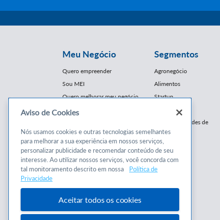
Meu Negócio
Segmentos
Quero empreender
Agronegócio
Sou MEI
Alimentos
Quero melhorar meu negócio
Startup
E-Commerce
Aviso de Cookies
Cursos e
Franquias / Redes de
Cooperação
Nós usamos cookies e outras tecnologias semelhantes
Conteúdos
para melhorar a sua experiência em nossos serviços,
Moda
personalizar publicidade e recomendar conteúdo de seu
Cursos
Moveleiro
interesse. Ao utilizar nossos serviços, você concorda com
Consultorias
Saúde
tal monitoramento descrito em nossa
Política de
Programas
Privacidade
Turismo
Mercopar
Aceitar todos os cookies