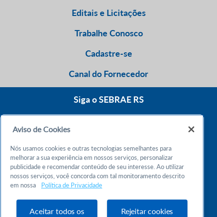
Editais e Licitações
Trabalhe Conosco
Cadastre-se
Canal do Fornecedor
Siga o SEBRAE RS
Aviso de Cookies
0800 570 0800
Nós usamos cookies e outras tecnologias semelhantes para
Atendimento 24h
melhorar a sua experiência em nossos serviços, personalizar
publicidade e recomendar conteúdo de seu interesse. Ao utilizar
nossos serviços, você concorda com tal monitoramento descrito
Chame no WhatsApp
em nossa
Política de Privacidade
55 51 32165000
Atendimento das 9h às 18h
Aceitar todos os
Rejeitar cookies