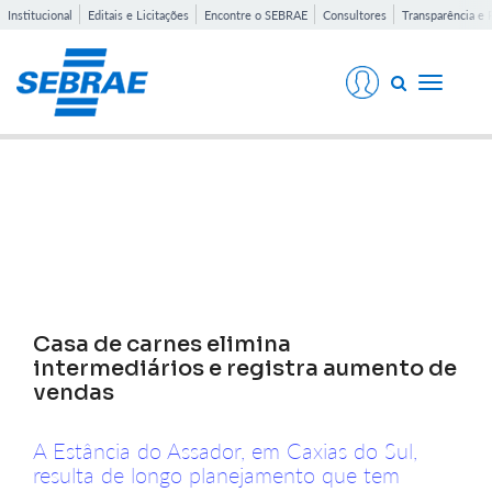
Institucional
Editais e Licitações
Encontre o SEBRAE
Consultores
Transparência e 
Toggle
navigati
Notícias
Casa de carnes elimina
intermediários e registra aumento de
vendas
A Estância do Assador, em Caxias do Sul,
resulta de longo planejamento que tem