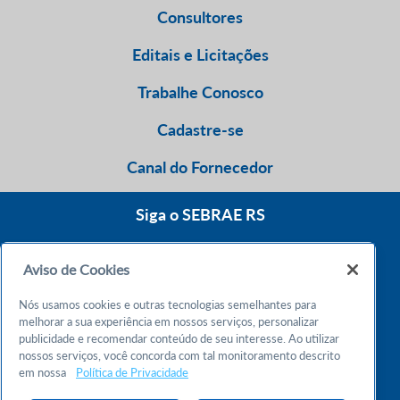
Consultores
Editais e Licitações
Trabalhe Conosco
Cadastre-se
Canal do Fornecedor
Siga o SEBRAE RS
Aviso de Cookies
0800 570 0800
Nós usamos cookies e outras tecnologias semelhantes para
Atendimento 24h
melhorar a sua experiência em nossos serviços, personalizar
publicidade e recomendar conteúdo de seu interesse. Ao utilizar
nossos serviços, você concorda com tal monitoramento descrito
Chame no WhatsApp
em nossa
Política de Privacidade
55 51 32165000