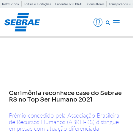
Institucional
Editais e Licitações
Encontre o SEBRAE
Consultores
Transparência e 
Toggle
navigati
Notícias
Cerimônia reconhece case do Sebrae
RS no Top Ser Humano 2021
Prêmio concedido pela Associação Brasileira
de Recursos Humanos (ABRH-RS) distingue
empresas com atuação diferenciada