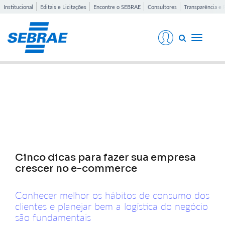
Institucional
Editais e Licitações
Encontre o SEBRAE
Consultores
Transparência e 
Toggle
navigati
Notícias
Cinco dicas para fazer sua empresa
crescer no e-commerce
Conhecer melhor os hábitos de consumo dos
clientes e planejar bem a logística do negócio
são fundamentais