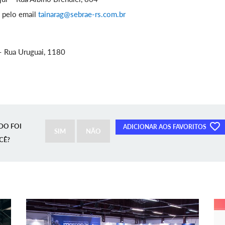
 pelo email
tainarag@sebrae-rs.com.br
 Rua Uruguai, 1180
DO FOI
ADICIONAR AOS FAVORITOS
SIM
NÃO
CÊ?