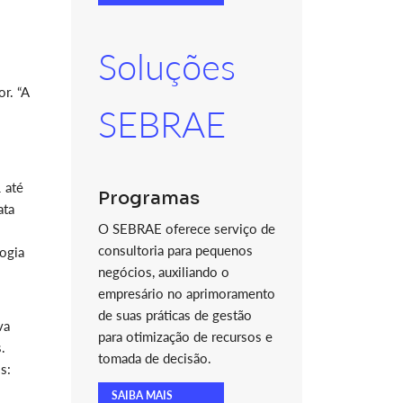
Soluções
r. “A
SEBRAE
 até
Programas
ata
O SEBRAE oferece serviço de
consultoria para pequenos
logia
negócios, auxiliando o
empresário no aprimoramento
de suas práticas de gestão
va
para otimização de recursos e
.
tomada de decisão.
s:
SAIBA MAIS