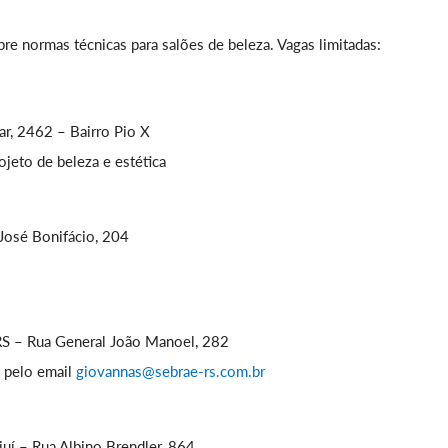
bre normas técnicas para salões de beleza. Vagas limitadas:
r, 2462 – Bairro Pio X
ojeto de beleza e estética
José Bonifácio, 204
S – Rua General João Manoel, 282
 pelo email
giovannas@sebrae-rs.com.br
juí – Rua Albino Brendler, 864