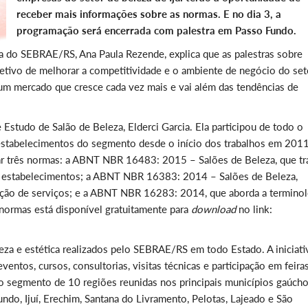
receber mais informações sobre as normas. E no dia 3, a
programação será encerrada com palestra em Passo Fundo.
ca do SEBRAE/RS, Ana Paula Rezende, explica que as palestras sobre
etivo de melhorar a competitividade e o ambiente de negócio do seto
um mercado que cresce cada vez mais e vai além das tendências de
 Estudo de Salão de Beleza, Elderci Garcia. Ela participou de todo o
 estabelecimentos do segmento desde o início dos trabalhos em 2011
ar três normas: a ABNT NBR 16483: 2015 – Salões de Beleza, que tr
 estabelecimentos; a ABNT NBR 16383: 2014 – Salões de Beleza,
stação de serviços; e a ABNT NBR 16283: 2014, que aborda a termino
 normas está disponível gratuitamente para
download
no link:
eleza e estética realizados pelo SEBRAE/RS em todo Estado. A iniciati
ntos, cursos, consultorias, visitas técnicas e participação em feiras
 segmento de 10 regiões reunidas nos principais municípios gaúcho
undo, Ijuí, Erechim, Santana do Livramento, Pelotas, Lajeado e São