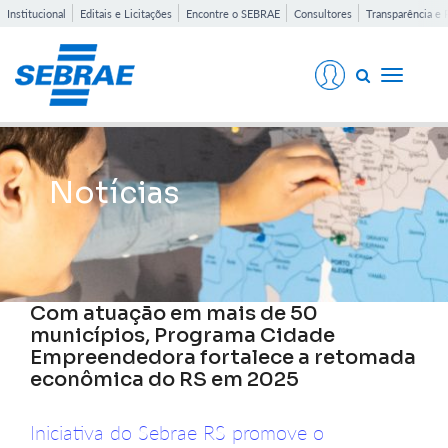
Institucional
Editais e Licitações
Encontre o SEBRAE
Consultores
Transparência e 
Toggle
navigati
Notícias
Com atuação em mais de 50
municípios, Programa Cidade
Empreendedora fortalece a retomada
econômica do RS em 2025
Iniciativa do Sebrae RS promove o