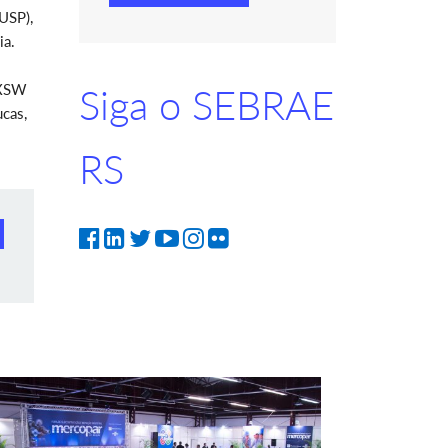
USP),
ia.
SXSW
Siga o SEBRAE
cas,
RS