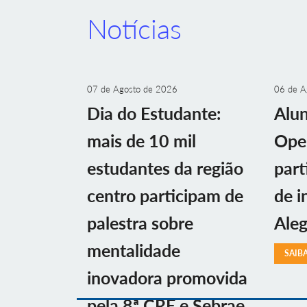
Notícias
07 de Agosto de 2026
06 de A
Dia do Estudante:
Alu
mais de 10 mil
Ope
estudantes da região
part
centro participam de
de i
palestra sobre
Aleg
mentalidade
SAIB
inovadora promovida
pela 8ª CRE e Sebrae