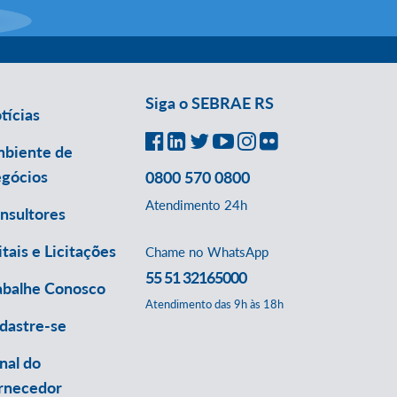
Siga o SEBRAE RS
tícias
biente de
gócios
0800 570 0800
Atendimento 24h
nsultores
itais e Licitações
Chame no WhatsApp
55 51 32165000
abalhe Conosco
Atendimento das 9h às 18h
dastre-se
nal do
rnecedor