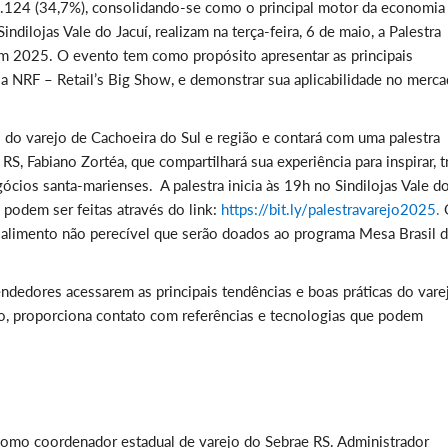
3.124 (34,7%),
consolidando-se como o principal motor da economia
dilojas Vale do Jacuí, realizam na terça-feira, 6 de maio, a Palestra
em 2025. O evento tem como propósito apresentar as principais
 a NRF – Retail’s Big Show, e demonstrar sua aplicabilidade no merc
s do varejo de Cachoeira do Sul e região e contará com uma palestra
, Fabiano Zortéa, que compartilhará sua experiência para inspirar, t
gócios santa-marienses.
A palestra inicia às 19h no Sindilojas Vale d
 podem ser feitas através do link:
https://bit.ly/palestravarejo2025.
 alimento não perecível que serão doados ao programa Mesa Brasil 
edores acessarem as principais tendências e boas práticas do vare
, proporciona contato com referências e tecnologias que podem
 como coordenador estadual de varejo do Sebrae RS. Administrador