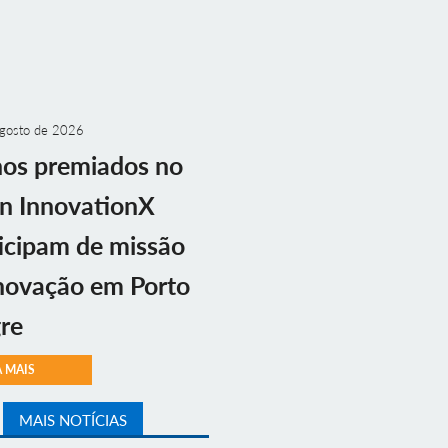
gosto de 2026
nos premiados no
n InnovationX
icipam de missão
novação em Porto
re
A MAIS
MAIS NOTÍCIAS