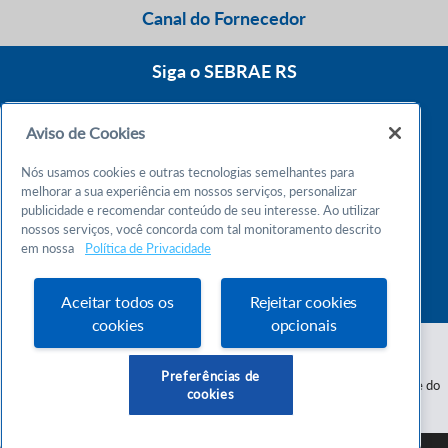
Canal do Fornecedor
Siga o SEBRAE RS
Aviso de Cookies
0800 570 0800
Nós usamos cookies e outras tecnologias semelhantes para
Atendimento 24h
melhorar a sua experiência em nossos serviços, personalizar
publicidade e recomendar conteúdo de seu interesse. Ao utilizar
nossos serviços, você concorda com tal monitoramento descrito
Chame no WhatsApp
em nossa
Política de Privacidade
55 51 32165000
Atendimento das 9h às 18h
Aceitar todos os
Rejeitar cookies
cookies
opcionais
Preferências de
Serviço de Apoio às Micro e Pequenas Empresas do Estado do Rio Grande do
cookies
Sul - CNPJ 87.112.736/0001-30
SEBRAE RS © Copyright 2026 - Todos os direitos reservados