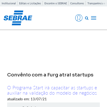
Institucional
Editais e Licitações
Encontre o SEBRAE
Consultores
Transparência e 
Toggle
navigati
Notícias
Convênio com a Furg atrai startups
O Programa Start irá capacitar as startups e
auxiliar na validação do modelo de negócios
atualizado em: 13/07/21