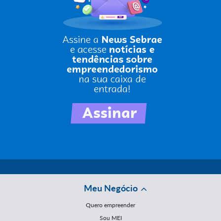
Meu Negócio
Quero empreender
Sou MEI