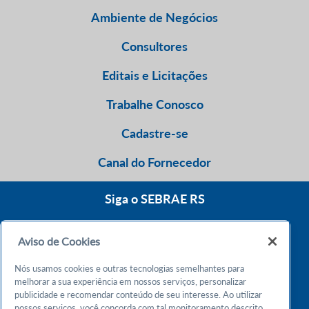
Ambiente de Negócios
Consultores
Editais e Licitações
Trabalhe Conosco
Cadastre-se
Canal do Fornecedor
Siga o SEBRAE RS
Aviso de Cookies
0800 570 0800
Nós usamos cookies e outras tecnologias semelhantes para
Atendimento 24h
melhorar a sua experiência em nossos serviços, personalizar
publicidade e recomendar conteúdo de seu interesse. Ao utilizar
nossos serviços, você concorda com tal monitoramento descrito