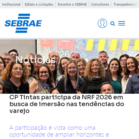
Institucional
Editais e Licitações
Encontre o SEBRAE
Consultores
Transparência e 
Toggle
navigati
Notícias
CP Tintas participa da NRF 2026 em
busca de imersão nas tendências do
varejo
A participação é vista como uma
oportunidade de ampliar horizontes e