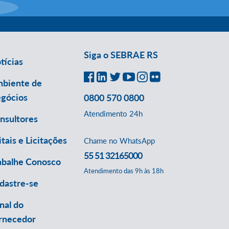
Siga o SEBRAE RS
tícias
biente de
gócios
0800 570 0800
Atendimento 24h
nsultores
itais e Licitações
Chame no WhatsApp
55 51 32165000
abalhe Conosco
Atendimento das 9h às 18h
dastre-se
nal do
rnecedor