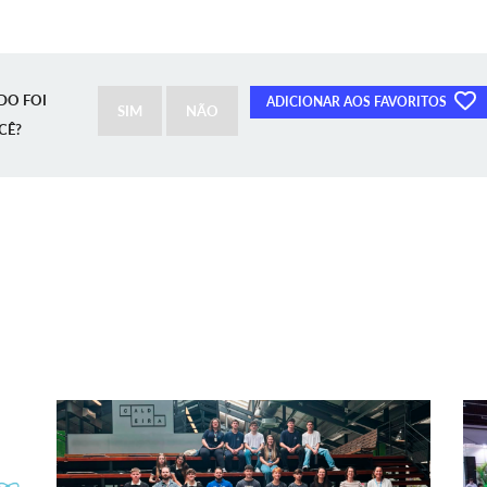
DO FOI
ADICIONAR AOS FAVORITOS
SIM
NÃO
CÊ?