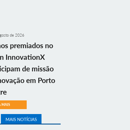
gosto de 2026
nos premiados no
n InnovationX
icipam de missão
novação em Porto
re
A MAIS
MAIS NOTÍCIAS