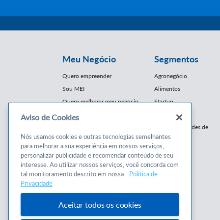
Meu Negócio
Segmentos
Quero empreender
Agronegócio
Sou MEI
Alimentos
Quero melhorar meu negócio
Startup
E-Commerce
Aviso de Cookies
Cursos e
Franquias / Redes de
Cooperação
Nós usamos cookies e outras tecnologias semelhantes
Conteúdos
para melhorar a sua experiência em nossos serviços,
Moda
personalizar publicidade e recomendar conteúdo de seu
Cursos
Moveleiro
interesse. Ao utilizar nossos serviços, você concorda com
Consultorias
Saúde
tal monitoramento descrito em nossa
Política de
Programas
Privacidade
Turismo
Mercopar
Aceitar todos os cookies