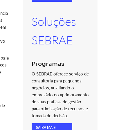
ncia
Soluções
as
s em
SEBRAE
ivo
logia
Programas
scos
s
O SEBRAE oferece serviço de
consultoria para pequenos
negócios, auxiliando o
empresário no aprimoramento
de suas práticas de gestão
sde
para otimização de recursos e
tomada de decisão.
SAIBA MAIS