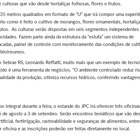
 culturas que vão desde hortaliças folhosas, flores e frutos.
 35 metros quadrados em formato de “U” que irá compor uma experiê
to como é feito o cultivo de morangos, flores ornamentais, hortaliç
mplos. As culturas serão dispostas em seis segmentos independente
icidades. Fazem parte ainda da estrutura da “estufa” um sistema de
bancadas, painel de controle com monitoramento das condições de cult
e bioinsumos.
do Sebrae RS, Leonardo Reffatti, muito mais que um exemplo de tecno
ido é uma ferramenta de negócios. “O ambiente controlado reduz ri
ualidade da produção, otimiza recursos hídricos, conferindo vantagen
integral durante a feira, o estande do JPC irá oferecer três oficinas
 26 de agosto a 3 de setembro. Serão encontros temáticos que vão de
icial, fertirrigação, rastreabilidade e seguranças de alimentos, entre
oficina e as inscrições poderão ser feitas diretamente no local.