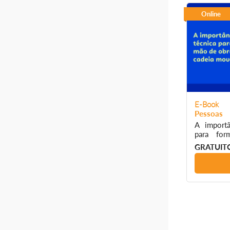
Online
E-Book
Pessoas
A importâ
para fo
qualificad
GRATUIT