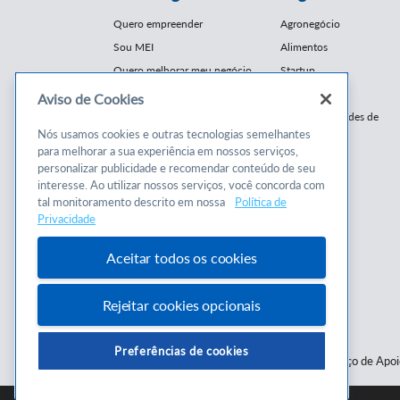
Quero empreender
Agronegócio
Sou MEI
Alimentos
Quero melhorar meu negócio
Startup
E-Commerce
Aviso de Cookies
Cursos e
Franquias / Redes de
Cooperação
Nós usamos cookies e outras tecnologias semelhantes
Conteúdos
Moda
para melhorar a sua experiência em nossos serviços,
personalizar publicidade e recomendar conteúdo de seu
Cursos
Moveleiro
interesse. Ao utilizar nossos serviços, você concorda com
Consultorias
Saúde
tal monitoramento descrito em nossa
Política de
Programas
Privacidade
Turismo
Mercopar
Aceitar todos os cookies
Rejeitar cookies opcionais
Preferências de cookies
Serviço de Apo