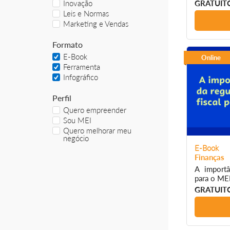
Inovação
GRATUIT
Leis e Normas
Marketing e Vendas
Formato
E-Book
Online
Ferramenta
Infográfico
Perfil
Quero empreender
Sou MEI
Quero melhorar meu
negócio
E-Book
Finanças
A importâ
para o ME
GRATUIT