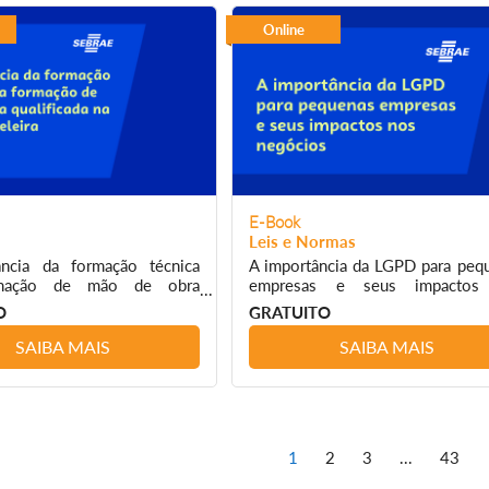
Online
E-Book
Leis e Normas
ncia da formação técnica
A importância da LGPD para peq
rmação de mão de obra
empresas e seus impactos
a na cadeia moveleira
negócios
O
GRATUITO
SAIBA MAIS
SAIBA MAIS
1
2
3
...
43