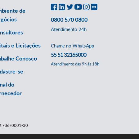
biente de
gócios
0800 570 0800
Atendimento 24h
nsultores
itais e Licitações
Chame no WhatsApp
55 51 32165000
abalhe Conosco
Atendimento das 9h às 18h
dastre-se
nal do
rnecedor
112.736/0001-30