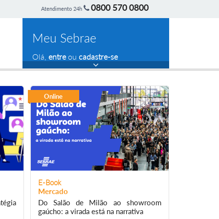
0800 570 0800
Atendimento 24h
Meu Sebrae
Olá,
entre
ou
cadastre-se
Online
E-Book
Mercado
tégia
Do Salão de Milão ao showroom
gaúcho: a virada está na narrativa