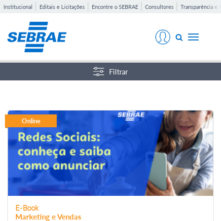
Institucional
Editais e Licitações
Encontre o SEBRAE
Consultores
Transparência e 
Toggle
navigati
Filtrar
Online
E-Book
Marketing e Vendas