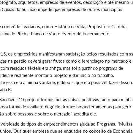
 fotógrafo, arquitetos, empresas de eventos, decoração e até mesmo 
m Caxias do Sul, não impede que empresas de outros municípios
 conteúdos variados, como História de Vida, Propósito e Carreira,
cina de Pitch e Plano de Voo e Evento de Encerramento.
15, os empresários manifestaram satisfação pelos resultados com a
ças na gestão deverá gerar frutos como diferenciação no mercado e
 com resíduos têxteis era antiga, mas foi a partir do programa de
ideia e realmente montar o projeto e dar início ao trabalho.
nte essa era a minha vontade, e depois, que era possível fazer disso 
atia K.
 Saudável: “O projeto trouxe muitas coisas positivas tanto para minha
 forma de avaliar o negócio, trouxe novas ferramentas para gerir
ão sobre pessoas e sobre o mercado”, acredita ele.
diversidade de tipos de empreendimentos ajuda ao Programa. “Muitas
juntos. Qualquer empresa que se enquadre no conceito de Economia