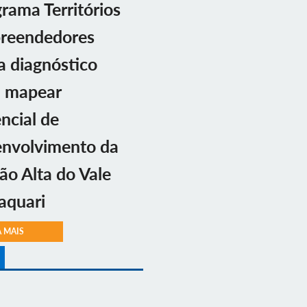
rama Territórios
reendedores
ia diagnóstico
a mapear
ncial de
envolvimento da
ão Alta do Vale
aquari
A MAIS