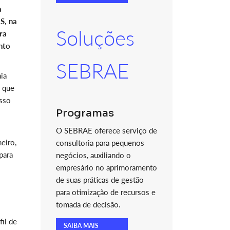
à
S, na
Soluções
ra
nto
SEBRAE
ia
s que
sso
Programas
O SEBRAE oferece serviço de
eiro,
consultoria para pequenos
para
negócios, auxiliando o
empresário no aprimoramento
de suas práticas de gestão
para otimização de recursos e
tomada de decisão.
fil de
SAIBA MAIS