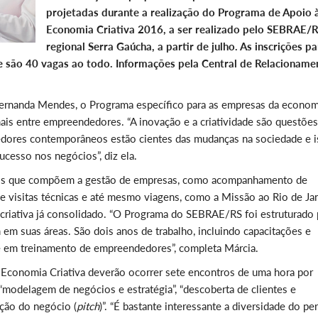
projetadas durante a realização do Programa de Apoio 
Economia Criativa 2016, a ser realizado pelo SEBRAE/R
regional Serra Gaúcha, a partir de julho. As inscrições pa
 são 40 vagas ao todo. Informações pela Central de Relacioname
Fernanda Mendes, o Programa específico para as empresas da econom
 mais entre empreendedores. “A inovação e a criatividade são questõe
dores contemporâneos estão cientes das mudanças na sociedade e i
sucesso nos negócios”, diz ela.
ntos que compõem a gestão de empresas, como acompanhamento de
de visitas técnicas e até mesmo viagens, como a Missão ao Rio de Jan
criativa já consolidado. “O Programa do SEBRAE/RS foi estruturado 
 em suas áreas. São dois anos de trabalho, incluindo capacitações e
e em treinamento de empreendedores”, completa Márcia.
 Economia Criativa deverão ocorrer sete encontros de uma hora por
odelagem de negócios e estratégia”, “descoberta de clientes e
ação do negócio (
pitch
)”. “É bastante interessante a diversidade do per