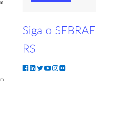
um
Siga o SEBRAE
RS
s
um