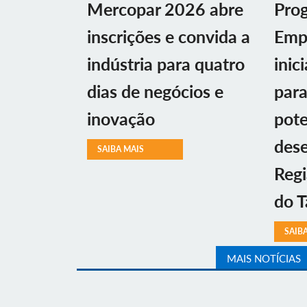
Mercopar 2026 abre
Prog
inscrições e convida a
Emp
indústria para quatro
inic
dias de negócios e
par
inovação
pote
des
SAIBA MAIS
Regi
do T
SAIB
MAIS NOTÍCIAS