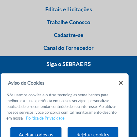
Editais e Licitações
Trabalhe Conosco
Cadastre-se
Canal do Fornecedor
Siga o SEBRAE RS
Aviso de Cookies
0800 570 0800
Nós usamos cookies e outras tecnologias semelhantes para
Atendimento 24h
melhorar a sua experiência em nossos serviços, personalizar
publicidade e recomendar conteúdo de seu interesse. Ao utilizar
nossos serviços, você concorda com tal monitoramento descrito
Chame no WhatsApp
em nossa
Política de Privacidade
55 51 32165000
Atendimento das 9h às 18h
Aceitar todos os
Rejeitar cookies