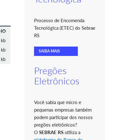
Processo de Encomenda
Tecnológica (ETEC) do Sebrae
HO
RS
 kb
 kb
SAIBA MAIS
 kb
Pregões
Eletrônicos
Você sabia que micro e
pequenas empresas também
podem participar dos nossos
pregões eletrônicos?
O
SEBRAE RS
utiliza a
plataforma do Banco do