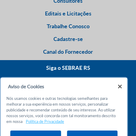
Consultores
Editais e Licitações
Trabalhe Conosco
Cadastre-se
Canal do Fornecedor
Siga o SEBRAE RS
Aviso de Cookies
0800 570 0800
Nós usamos cookies e outras tecnologias semelhantes para
Atendimento 24h
melhorar a sua experiência em nossos serviços, personalizar
publicidade e recomendar conteúdo de seu interesse. Ao utilizar
nossos serviços, você concorda com tal monitoramento descrito
Chame no WhatsApp
em nossa
Política de Privacidade
55 51 32165000