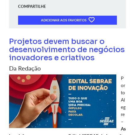
COMPARTILHE
ADICIONAR AOS FAVORITOS
Projetos devem buscar o
desenvolvimento de negócios
inovadores e criativos
Da Redação
P
or
to
Al
eg
re
–
As