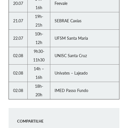
20.07
Feevale
16h
19h-
21.07
SEBRAE Caxias
21h
10h-
22.07
UFSM Santa Maria
12h
9h30-
02.08
UNISC Santa Cruz
11h30
14h –
02.08
Univates – Lajeado
16h
18h-
02.08
IMED Passo Fundo
20h
COMPARTILHE