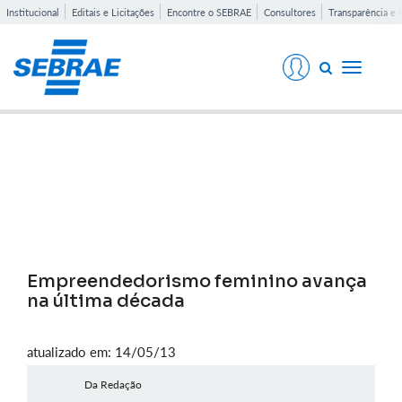
Institucional
Editais e Licitações
Encontre o SEBRAE
Consultores
Transparência e 
Toggle
navigati
Notícias
Empreendedorismo feminino avança
na última década
atualizado em: 14/05/13
Da Redação