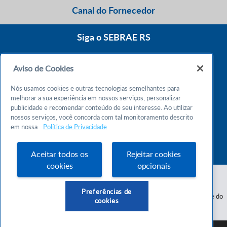
Canal do Fornecedor
Siga o SEBRAE RS
Aviso de Cookies
0800 570 0800
Nós usamos cookies e outras tecnologias semelhantes para
Atendimento 24h
melhorar a sua experiência em nossos serviços, personalizar
publicidade e recomendar conteúdo de seu interesse. Ao utilizar
nossos serviços, você concorda com tal monitoramento descrito
Chame no WhatsApp
em nossa
Política de Privacidade
55 51 32165000
Atendimento das 9h às 18h
Aceitar todos os
Rejeitar cookies
cookies
opcionais
Preferências de
Serviço de Apoio às Micro e Pequenas Empresas do Estado do Rio Grande do
cookies
Sul - CNPJ 87.112.736/0001-30