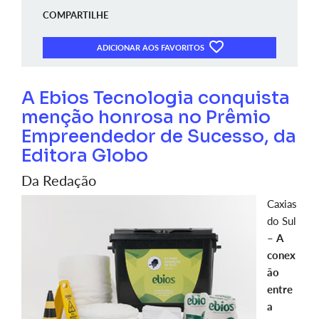
COMPARTILHE
ADICIONAR AOS FAVORITOS
A Ebios Tecnologia conquista
menção honrosa no Prêmio
Empreendedor de Sucesso, da
Editora Globo
Da Redação
Caxias
do Sul
–
A
conex
ão
entre
a