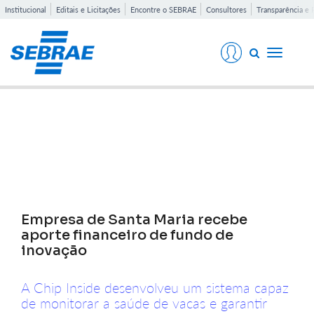
Institucional
Editais e Licitações
Encontre o SEBRAE
Consultores
Transparência e 
Toggle
navigati
Notícias
Empresa de Santa Maria recebe
aporte financeiro de fundo de
inovação
A Chip Inside desenvolveu um sistema capaz
de monitorar a saúde de vacas e garantir