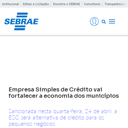
Institucional
Editais e Licitações
Encontre o SEBRAE
Consultores
Transparência e 
Toggle
navigati
Notícias
Empresa Simples de Crédito vai
fortalecer a economia dos municípios
Sancionada nesta quarta-feira, 24 de abril, a
ESC será alternativa de crédito para os
pequenos negócios