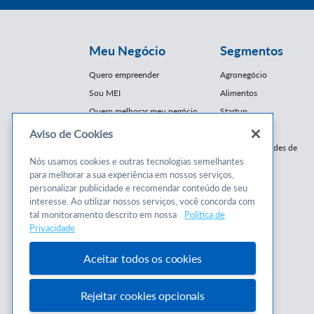
Meu Negócio
Segmentos
Quero empreender
Agronegócio
Sou MEI
Alimentos
Quero melhorar meu negócio
Startup
E-Commerce
Aviso de Cookies
Cursos e
Franquias / Redes de
Cooperação
Nós usamos cookies e outras tecnologias semelhantes
Conteúdos
para melhorar a sua experiência em nossos serviços,
Moda
personalizar publicidade e recomendar conteúdo de seu
Cursos
Moveleiro
interesse. Ao utilizar nossos serviços, você concorda com
Consultorias
Saúde
tal monitoramento descrito em nossa
Política de
Programas
Privacidade
Turismo
Mercopar
Aceitar todos os cookies
Rejeitar cookies opcionais