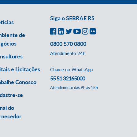
Siga o SEBRAE RS
tícias
biente de
gócios
0800 570 0800
Atendimento 24h
nsultores
itais e Licitações
Chame no WhatsApp
55 51 32165000
abalhe Conosco
Atendimento das 9h às 18h
dastre-se
nal do
rnecedor