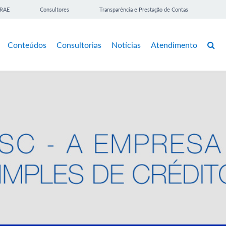
BRAE
Consultores
Transparência e Prestação de Contas
Conteúdos
Consultorias
Notícias
Atendimento