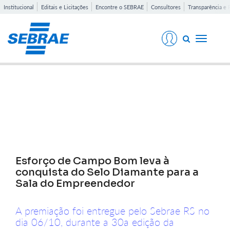
Institucional
Editais e Licitações
Encontre o SEBRAE
Consultores
Transparência e 
Toggle
navigati
Notícias
Esforço de Campo Bom leva à
conquista do Selo Diamante para a
Sala do Empreendedor
A premiação foi entregue pelo Sebrae RS no
dia 06/10, durante a 30a edição da