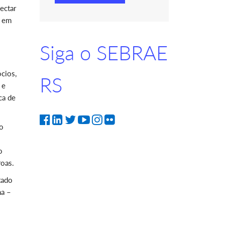
ectar
, em
Siga o SEBRAE
cios,
RS
 e
ca de
ao
o
roas.
tado
ha –