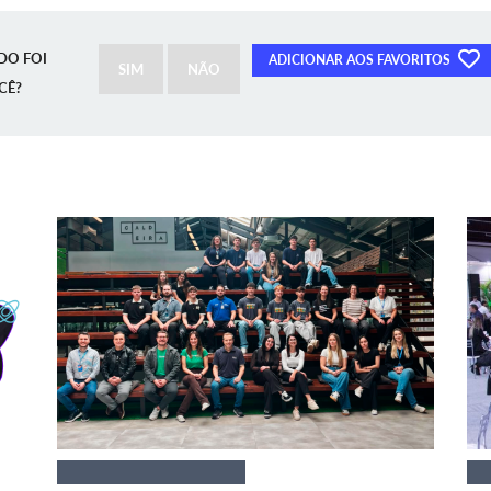
DO FOI
ADICIONAR AOS FAVORITOS
SIM
NÃO
CÊ?