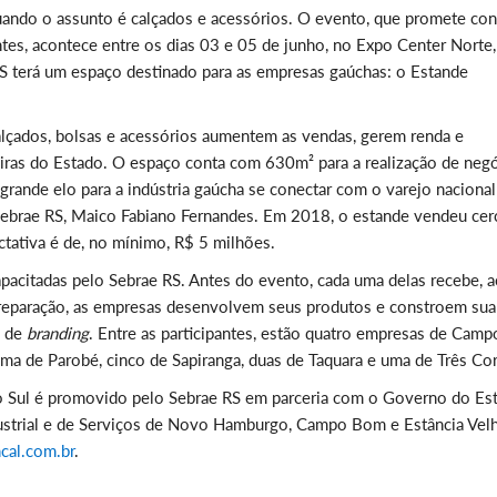
quando o assunto é calçados e acessórios. O evento, que promete con
entes, acontece entre os dias 03 e 05 de junho, no Expo Center Norte
S terá um espaço destinado para as empresas gaúchas: o Estande
alçados, bolsas e acessórios aumentem as vendas, gerem renda e
iras do Estado. O espaço conta com 630m² para a realização de negó
 grande elo para a indústria gaúcha se conectar com o varejo nacional
 Sebrae RS, Maico Fabiano Fernandes. Em 2018, o estande vendeu cer
ctativa é de, no mínimo, R$ 5 milhões.
apacitadas pelo Sebrae RS. Antes do evento, cada uma delas recebe, 
 preparação, as empresas desenvolvem seus produtos e constroem sua
s de
branding
. Entre as participantes, estão quatro empresas de Camp
a de Parobé, cinco de Sapiranga, duas de Taquara e uma de Três Co
 Sul é promovido pelo Sebrae RS em parceria com o Governo do Es
dustrial e de Serviços de Novo Hamburgo, Campo Bom e Estância Vel
cal.com.br
.