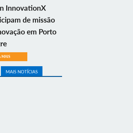
n InnovationX
icipam de missão
novação em Porto
re
A MAIS
MAIS NOTÍCIAS