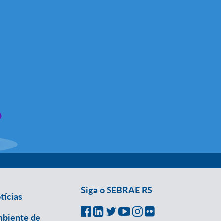
Siga o SEBRAE RS
tícias
biente de