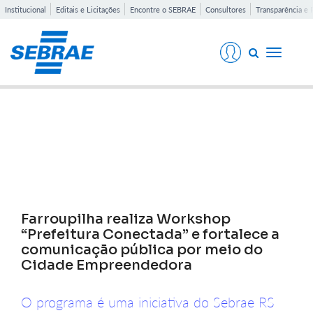
Institucional
Editais e Licitações
Encontre o SEBRAE
Consultores
Transparência e 
Toggle
navigati
Notícias
Farroupilha realiza Workshop
“Prefeitura Conectada” e fortalece a
comunicação pública por meio do
Cidade Empreendedora
O programa é uma iniciativa do Sebrae RS