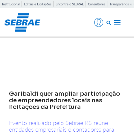
Institucional
Editais e Licitações
Encontre o SEBRAE
Consultores
Transparência e 
Toggle
navigati
Notícias
Garibaldi quer ampliar participação
de empreendedores locais nas
licitações da Prefeitura
Evento realizado pelo Sebrae RS reúne
entidades empresariais e contadores para