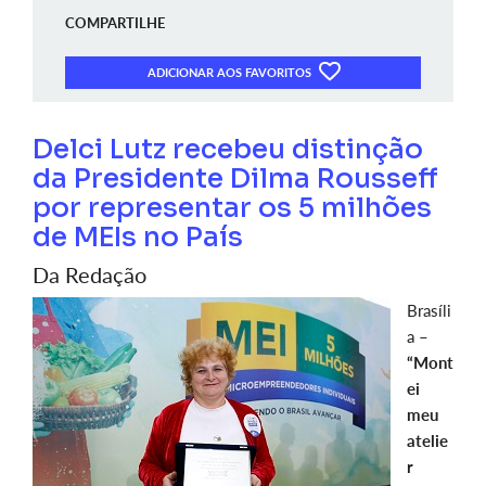
COMPARTILHE
ADICIONAR AOS FAVORITOS
Delci Lutz recebeu distinção
da Presidente Dilma Rousseff
por representar os 5 milhões
de MEIs no País
Da Redação
Brasíli
a –
“Mont
ei
meu
atelie
r