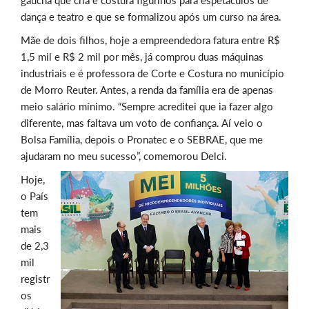
gaúcha que cria e costura figurinos para espetáculos de
dança e teatro e que se formalizou após um curso na área.
Mãe de dois filhos, hoje a empreendedora fatura entre R$
1,5 mil e R$ 2 mil por mês, já comprou duas máquinas
industriais e é professora de Corte e Costura no município
de Morro Reuter. Antes, a renda da família era de apenas
meio salário mínimo. “Sempre acreditei que ia fazer algo
diferente, mas faltava um voto de confiança. Aí veio o
Bolsa Família, depois o Pronatec e o SEBRAE, que me
ajudaram no meu sucesso”, comemorou Delci.
Hoje,
o País
tem
mais
de 2,3
mil
registr
os