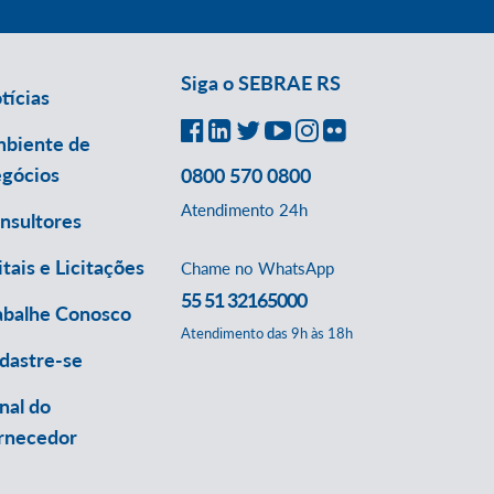
Siga o SEBRAE RS
tícias
biente de
gócios
0800 570 0800
Atendimento 24h
nsultores
itais e Licitações
Chame no WhatsApp
55 51 32165000
abalhe Conosco
Atendimento das 9h às 18h
dastre-se
nal do
rnecedor