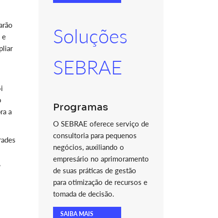
arão
Soluções
 e
liar
SEBRAE
i
o
Programas
ra a
O SEBRAE oferece serviço de
consultoria para pequenos
grades
negócios, auxiliando o
empresário no aprimoramento
,
de suas práticas de gestão
para otimização de recursos e
tomada de decisão.
SAIBA MAIS