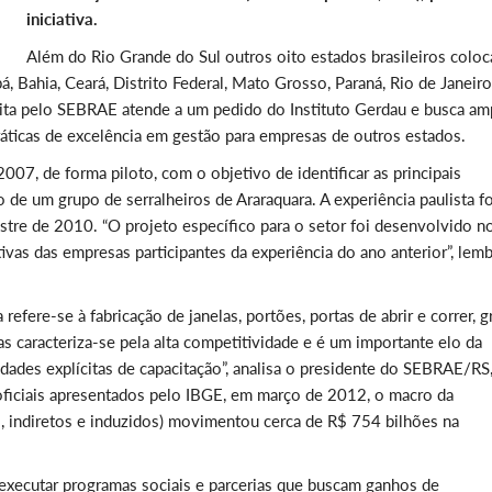
iniciativa.
Além do Rio Grande do Sul outros oito estados brasileiros coloc
, Bahia, Ceará, Distrito Federal, Mato Grosso, Paraná, Rio de Janeiro
eita pelo SEBRAE atende a um pedido do Instituto Gerdau e busca amp
ráticas de excelência em gestão para empresas de outros estados.
7, de forma piloto, com o objetivo de identificar as principais
 de um grupo de serralheiros de Araraquara. A experiência paulista fo
re de 2010. “O projeto específico para o setor foi desenvolvido n
ivas das empresas participantes da experiência do ano anterior”, lemb
a refere-se à fabricação de janelas, portões, portas de abrir e correr, 
as caracteriza-se pela alta competitividade e é um importante elo da
idades explícitas de capacitação”, analisa o presidente do SEBRAE/RS
ficiais apresentados pelo IBGE, em março de 2012, o macro da
os, indiretos e induzidos) movimentou cerca de R$ 754 bilhões na
 executar programas sociais e parcerias que buscam ganhos de