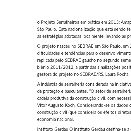
o Projeto Serralheiros em prática em 2013: Amapá
São Paulo. Esta nacionalização que está sendo f
as estratégias adotadas localmente, levando as p
O projeto nasceu no SEBRAE em São Paulo, em 200
dificuldades e tendências para o desenvolvimento
replicada pelo SEBRAE gaúcho no segundo semest
biênio 2011/2012, a partir das sinalizações posit
gestora do projeto no SEBRAE/RS, Laura Rocha.
A indústria de serralheria considerada na iniciativ
de proteção e basculantes. “O setor de serralheri
cadeia produtiva da construção civil, com necess
Vitor Augusto Koch. Considerando-se os dados o
construção civil (que considera os efeitos diret
economia nacional.
Instituto Gerdau O Instituto Gerdau destina-se a