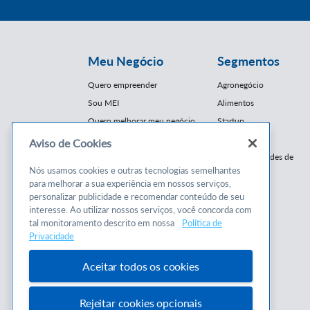
Meu Negócio
Segmentos
Quero empreender
Agronegócio
Sou MEI
Alimentos
Quero melhorar meu negócio
Startup
E-Commerce
Aviso de Cookies
Cursos e
Franquias / Redes de
Cooperação
Nós usamos cookies e outras tecnologias semelhantes
Conteúdos
para melhorar a sua experiência em nossos serviços,
Moda
personalizar publicidade e recomendar conteúdo de seu
Cursos
Moveleiro
interesse. Ao utilizar nossos serviços, você concorda com
Consultorias
Saúde
tal monitoramento descrito em nossa
Política de
Programas
Privacidade
Turismo
Mercopar
Aceitar todos os cookies
Rejeitar cookies opcionais