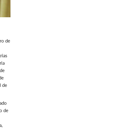
ro de
rias
ria
 de
de
l de
rado
ão de
a,