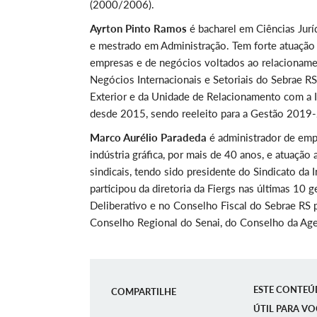
(2000/2006).
Ayrton Pinto Ramos
é bacharel em Ciências Jurí
e mestrado em Administração. Tem forte atuação p
empresas e de negócios voltados ao relacioname
Negócios Internacionais e Setoriais do Sebrae RS
Exterior e da Unidade de Relacionamento com a I
desde 2015, sendo reeleito para a Gestão 2019-2
Marco Aurélio Paradeda
é administrador de em
indústria gráfica, por mais de 40 anos, e atuação
sindicais, tendo sido presidente do Sindicato da 
participou da diretoria da Fiergs nas últimas 10 
Deliberativo e no Conselho Fiscal do Sebrae RS 
Conselho Regional do Senai, do Conselho da Age
ESTE CONTEÚ
COMPARTILHE
ÚTIL PARA VO