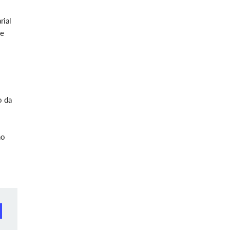
rial
de
o da
ho