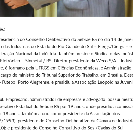
iva
esidência do Conselho Deliberativo do Sebrae RS no dia 14 de janei
o das Indústrias do Estado do Rio Grande do Sul – Fiergs/Ciergs – e
eração Nacional da Indústria. Também preside o Sindicato das Indúst
 Eletrônico – Sinmetal / RS. Diretor presidente da Weco S/A – Indúst
e, é formado pela UFRGS em Ciências Econômicas, e Administração
cargo de ministro do Tribunal Superior do Trabalho, em Brasília. Des
Futebol Porto Alegrense, e presidiu a Associação Leopoldina Juveni
Sul. Empresário, administrador de empresas e advogado, possui mest
berativo Estadual do Sebrae RS por 19 anos, onde presidiu a comiss
 por 18 anos. Também atuou como presidente da Associação dos
/1993); presidente do Conselho Deliberativo da Câmara de Indústri
0); e presidente do Conselho Consultivo do Sesi/Caxias do Sul