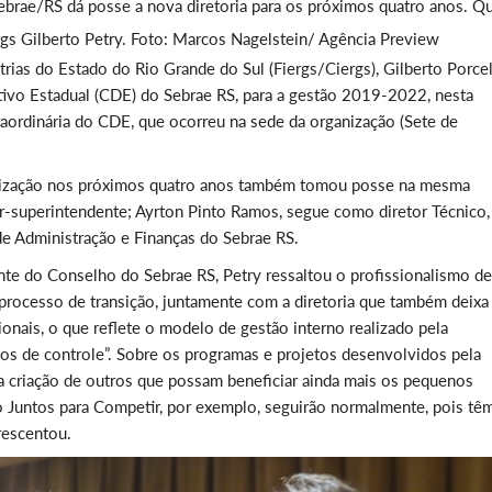
ebrae/RS dá posse a nova diretoria para os próximos quatro anos. 
iergs Gilberto Petry. Foto: Marcos Nagelstein/ Agência Preview
rias do Estado do Rio Grande do Sul (Fiergs/Ciergs), Gilberto Porce
tivo Estadual (CDE) do Sebrae RS, para a gestão 2019-2022, nesta
traordinária do CDE, que ocorreu na sede da organização (Sete de
rganização nos próximos quatro anos também tomou posse na mesma
r-superintendente; Ayrton Pinto Ramos, segue como diretor Técnico,
de Administração e Finanças do Sebrae RS.
te do Conselho do Sebrae RS, Petry ressaltou o profissionalismo de
processo de transição, juntamente com a diretoria que também deixa
onais, o que reflete o modelo de gestão interno realizado pela
os de controle”. Sobre os programas e projetos desenvolvidos pela
 a criação de outros que possam beneficiar ainda mais os pequenos
Juntos para Competir, por exemplo, seguirão normalmente, pois tê
rescentou.