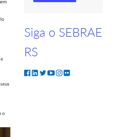
Quem
llo
Siga o SEBRAE
RS
 e
 seus
m o