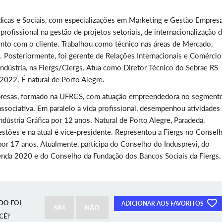
dicas e Sociais, com especializações em Marketing e Gestão Empresa
rofissional na gestão de projetos setoriais, de internacionalização 
nto com o cliente. Trabalhou como técnico nas áreas de Mercado,
. Posteriormente, foi gerente de Relações Internacionais e Comércio
ndústria, na Fiergs/Ciergs. Atua como Diretor Técnico do Sebrae RS
022. É natural de Porto Alegre.
presas, formado na UFRGS, com atuação empreendedora no segment
 associativa. Em paralelo à vida profissional, desempenhou atividades
Indústria Gráfica por 12 anos. Natural de Porto Alegre, Paradeda,
gestões e na atual é vice-presidente. Representou a Fiergs no Consel
por 17 anos. Atualmente, participa do Conselho do Indusprevi, do
nda 2020 e do Conselho da Fundação dos Bancos Sociais da Fiergs.
DO FOI
ADICIONAR AOS FAVORITOS
SIM
NÃO
CÊ?