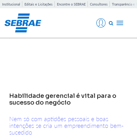
Institucional
Editais e Licitações
Encontre o SEBRAE
Consultores
Transparência e 
Toggle
navigati
Notícias
Habilidade gerencial é vital para o
sucesso do negócio
Nem só com aptidões pessoais e boas
intenções se cria um empreendimento bem-
sucedido