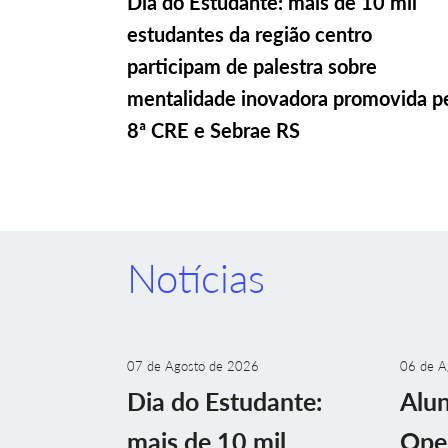
Dia do Estudante: mais de 10 mil
estudantes da região centro
participam de palestra sobre
mentalidade inovadora promovida p
8ª CRE e Sebrae RS
Notícias
07 de Agosto de 2026
06 de A
Dia do Estudante:
Alu
mais de 10 mil
Ope