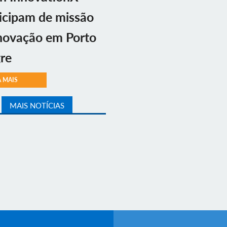
icipam de missão
novação em Porto
re
A MAIS
MAIS NOTÍCIAS