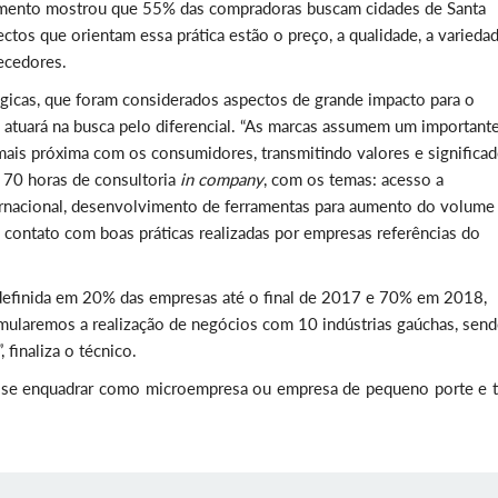
tamento mostrou que 55% das compradoras buscam cidades de Santa
ctos que orientam essa prática estão o preço, a qualidade, a varieda
ecedores.
icas, que foram considerados aspectos de grande impacto para o
tuará na busca pelo diferencial. “As marcas assumem um important
mais próxima com os consumidores, transmitindo valores e significad
o 70 horas de consultoria
in company
, com os temas: acesso a
rnacional, desenvolvimento de ferramentas para aumento do volume
 contato com boas práticas realizadas por empresas referências do
i definida em 20% das empresas até o final de 2017 e 70% em 2018,
imularemos a realização de negócios com 10 indústrias gaúchas, sen
 finaliza o técnico.
o se enquadrar como microempresa ou empresa de pequeno porte e t