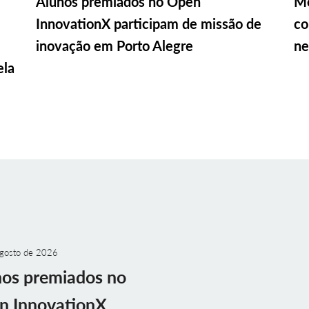
Alunos premiados no Open
Me
InnovationX participam de missão de
co
inovação em Porto Alegre
ne
ela
gosto de 2026
nos premiados no
n InnovationX