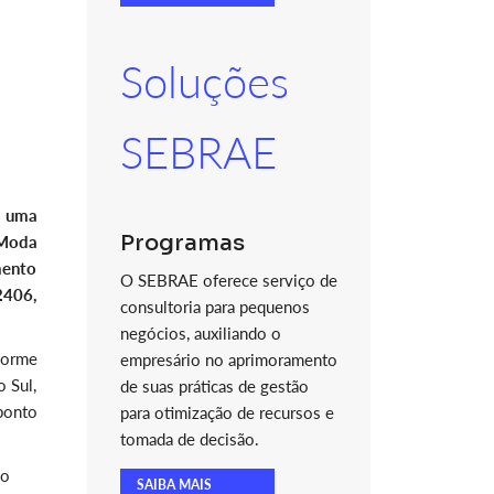
Soluções
SEBRAE
u uma
Programas
 Moda
mento
O SEBRAE oferece serviço de
2406,
consultoria para pequenos
negócios, auxiliando o
forme
empresário no aprimoramento
 Sul,
de suas práticas de gestão
ponto
para otimização de recursos e
tomada de decisão.
ão
SAIBA MAIS