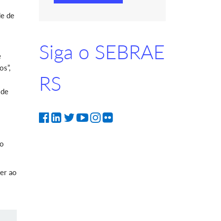
de de
Siga o SEBRAE
e
os”,
RS
 de
do
er ao