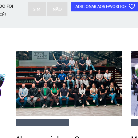
DO FOI
ADICIONAR AOS FAVORITOS
SIM
NÃO
CÊ?