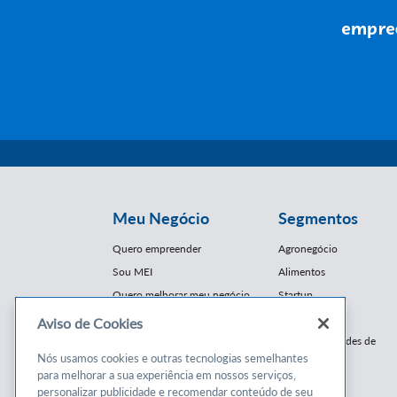
Meu Negócio
Segmentos
Quero empreender
Agronegócio
Sou MEI
Alimentos
Quero melhorar meu negócio
Startup
E-Commerce
Aviso de Cookies
Cursos e
Franquias / Redes de
Cooperação
Nós usamos cookies e outras tecnologias semelhantes
Conteúdos
para melhorar a sua experiência em nossos serviços,
Moda
personalizar publicidade e recomendar conteúdo de seu
Cursos