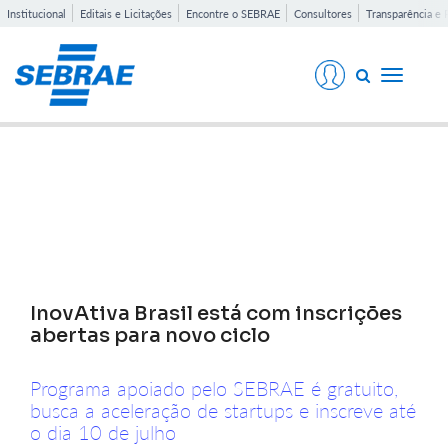
Institucional
Editais e Licitações
Encontre o SEBRAE
Consultores
Transparência e 
Toggle
navigati
Notícias
InovAtiva Brasil está com inscrições
abertas para novo ciclo
Programa apoiado pelo SEBRAE é gratuito,
busca a aceleração de startups e inscreve até
o dia 10 de julho