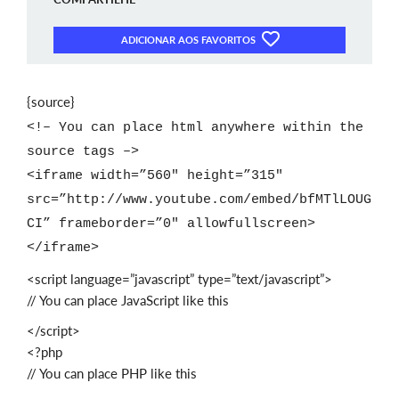
ADICIONAR AOS FAVORITOS
{source}
<!– You can place html anywhere within the
source tags –>
<iframe width=”560″ height=”315″
src=”http://www.youtube.com/embed/bfMTlLOUG
CI” frameborder=”0″ allowfullscreen>
</iframe>
<script language=”javascript” type=”text/javascript”>
// You can place JavaScript like this
</script>
<?php
// You can place PHP like this