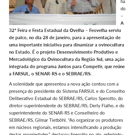
ha
do
–
A
32ª Feira e Festa Estadual da Ovelha – Feovelha serviu
de palco, no dia 28 de janeiro, para a apresentação de
uma importante iniciativa para dinamizar a ovinocultura
no Estado. É o projeto Desenvolvimento Produtivo e
Mercadológico da Ovinocultura da Região Sul, uma ação
integrada do programa Juntos para Competir, que reúne
a FARSUL, o SENAR-RS e o SEBRAE/RS.
A solenidade que apresentou a nova ação contou com a
presença do presidente do Sistema FARSUL e do Conselho
Deliberativo Estadual do SEBRAE/RS, Carlos Sperotto, do
diretor-superintendente do SEBRAE/RS, Derly Fialho, e do
superintendente do SENAR-RS e Conselheiro do
SEBRAE/RS, Gilmar Tietböhl. “Ao organizar os produtores
em núcleos regionais, estamos intensificando a produção
destas propriedades”, destacou Sperotto no ato, referindo-