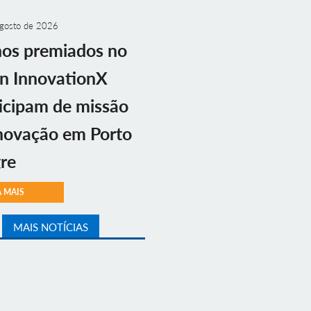
gosto de 2026
nos premiados no
n InnovationX
icipam de missão
novação em Porto
re
A MAIS
MAIS NOTÍCIAS