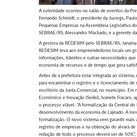
A solenidade ocorreu no salão de eventos da Pref
Fernando Schmidt; o presidente da Jucergs, Paul
Pequenas Empresas na Assembleia Legislativa do 
SEBRAE/RS, Alessandro Machado, e a gerente da 
A gestora da REDESIM pelo SEBRAE/RS, Janaína Z
REDESIM leva aos empreendedores locais um gr
informações, trâmites e outras necessidades qu
economia de recursos e de tempo que gera satisf
Antes de a prefeitura estar integrada ao sistem
para encaminhar o registro e o licenciamento de
escritório da Junta Comercial, no município. Em
Econômico e Inovação (Sedei), Ivanete Fracaro,
o processo viável. “A formalização da Central 
desenvolvimento da economia de Lajeado. A ino
formalização. O novo sistema vem garantir mais
registro de empresas e na obtenção do alvará de
redução de todo o processo deverá ser de 50%”, 