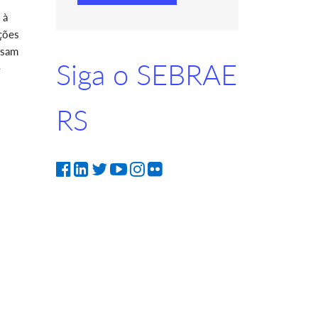
 à
ações
ssam
Siga o SEBRAE
e
RS