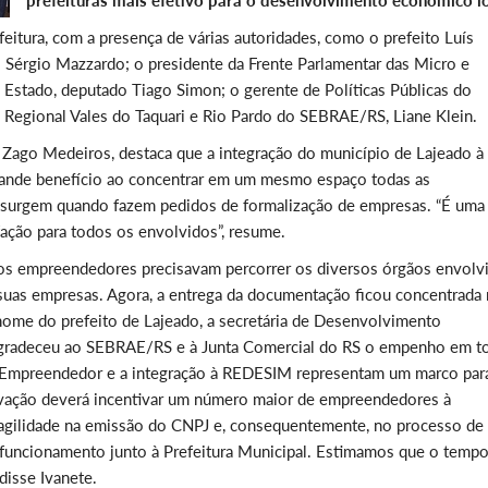
prefeituras mais efetivo para o desenvolvimento econômico l
eitura, com a presença de várias autoridades, como o prefeito Luís
o Sérgio Mazzardo; o presidente da Frente Parlamentar das Micro e
Estado, deputado Tiago Simon; o gerente de Políticas Públicas do
Regional Vales do Taquari e Rio Pardo do SEBRAE/RS, Liane Klein.
ago Medeiros, destaca que a integração do município de Lajeado à
ande benefício ao concentrar em um mesmo espaço todas as
e surgem quando fazem pedidos de formalização de empresas. “É uma
ação para todos os envolvidos”, resume.
a, os empreendedores precisavam percorrer os diversos órgãos envolv
 suas empresas. Agora, a entrega da documentação ficou concentrada
 nome do prefeito de Lajeado, a secretária de Desenvolvimento
 agradeceu ao SEBRAE/RS e à Junta Comercial do RS o empenho em t
do Empreendedor e a integração à REDESIM representam um marco par
vação deverá incentivar um número maior de empreendedores à
 agilidade na emissão do CNPJ e, consequentemente, no processo de
 funcionamento junto à Prefeitura Municipal. Estimamos que o temp
disse Ivanete.