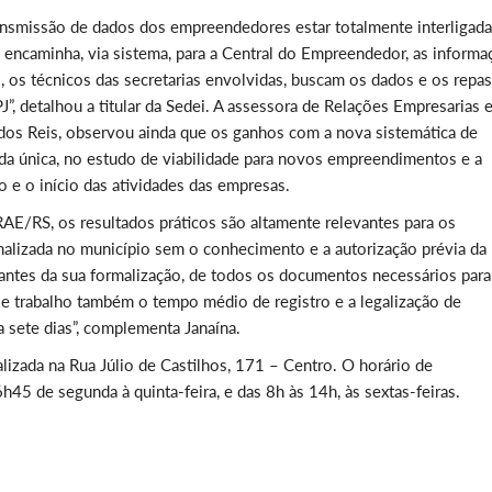
ransmissão de dados dos empreendedores estar totalmente interligada
l encaminha, via sistema, para a Central do Empreendedor, as inform
, os técnicos das secretarias envolvidas, buscam os dados e os repa
J”, detalhou a titular da Sedei. A assessora de Relações Empresarias 
dos Reis, observou ainda que os ganhos com a nova sistemática de
a única, no estudo de viabilidade para novos empreendimentos e a
o e o início das atividades das empresas.
/RS, os resultados práticos são altamente relevantes para os
alizada no município sem o conhecimento e a autorização prévia da
antes da sua formalização, de todos os documentos necessários para
se trabalho também o tempo médio de registro e a legalização de
a sete dias”, complementa Janaína.
izada na Rua Júlio de Castilhos, 171 – Centro. O horário de
5 de segunda à quinta-feira, e das 8h às 14h, às sextas-feiras.