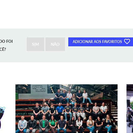
DO FOI
ADICIONAR AOS FAVORITOS
SIM
NÃO
CÊ?