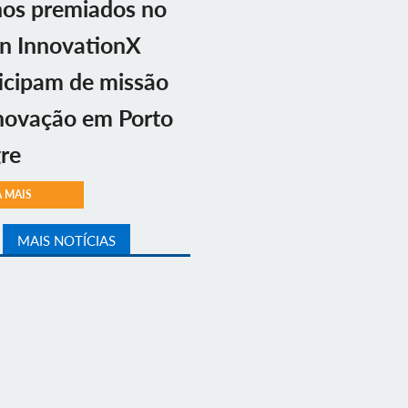
nos premiados no
n InnovationX
icipam de missão
novação em Porto
re
A MAIS
MAIS NOTÍCIAS