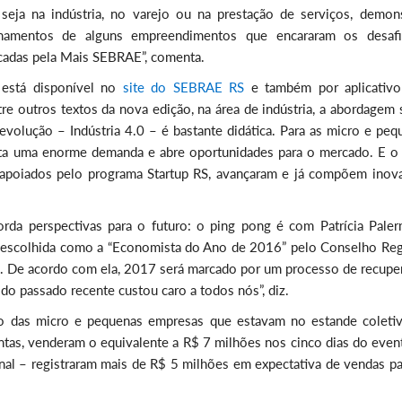
seja na indústria, no varejo ou na prestação de serviços, demon
sinamentos de alguns empreendimentos que encararam os desaf
acadas pela Mais SEBRAE”, comenta.
a está disponível no
site do SEBRAE RS
e também por aplicativo
e outros textos da nova edição, na área de indústria, a abordagem 
volução – Indústria 4.0 – é bastante didática. Para as micro e peq
nta uma enorme demanda e abre oportunidades para o mercado. E o
, apoiados pelo programa Startup RS, avançaram e já compõem inov
rda perspectivas para o futuro: o ping pong é com Patrícia Paler
 escolhida como a “Economista do Ano de 2016” pelo Conselho Reg
. De acordo com ela, 2017 será marcado por um processo de recupe
do passado recente custou caro a todos nós”, diz.
ção das micro e pequenas empresas que estavam no estande coleti
tas, venderam o equivalente a R$ 7 milhões nos cinco dias do event
nal – registraram mais de R$ 5 milhões em expectativa de vendas pa