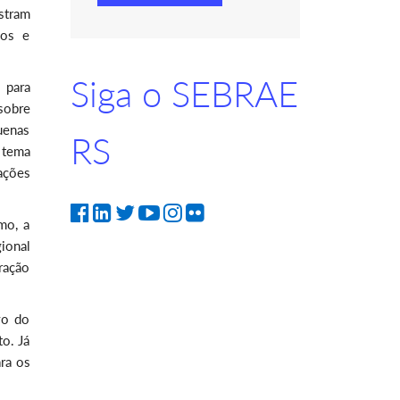
stram
ios e
Siga o SEBRAE
 para
sobre
uenas
RS
 tema
ações
mo, a
ional
ração
vo do
o. Já
ra os