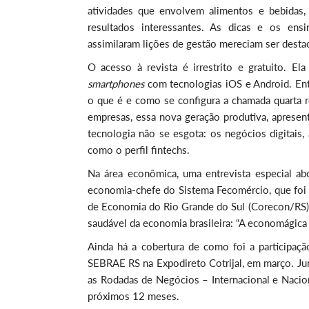
atividades que envolvem alimentos e bebidas, 
resultados interessantes. As dicas e os en
assimilaram lições de gestão mereciam ser dest
O acesso à revista é irrestrito e gratuito. El
smartphones
com tecnologias iOS e Android. Entr
o que é e como se configura a chamada quarta re
empresas, essa nova geração produtiva, aprese
tecnologia não se esgota: os negócios digitais
como o perfil fintechs.
Na área econômica, uma entrevista especial abo
economia-chefe do Sistema Fecomércio, que foi
de Economia do Rio Grande do Sul (Corecon/RS)
saudável da economia brasileira: “A economágica 
Ainda há a cobertura de como foi a participa
SEBRAE RS na Expodireto Cotrijal, em março. Jun
as Rodadas de Negócios – Internacional e Nacio
próximos 12 meses.