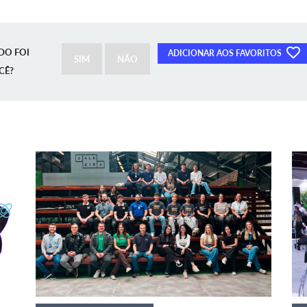
DO FOI
ADICIONAR AOS FAVORITOS
SIM
NÃO
CÊ?