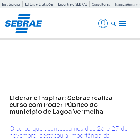
Institucional
Editais e Licitações
Encontre o SEBRAE
Consultores
Transparência e 
Toggle
navigati
Notícias
Liderar e inspirar: Sebrae realiza
curso com Poder Público do
município de Lagoa Vermelha
O curso que aconteceu nos dias 26 e 27 de
novembro, destacou a importância da