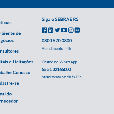
Siga o SEBRAE RS
tícias
biente de
gócios
0800 570 0800
Atendimento 24h
nsultores
itais e Licitações
Chame no WhatsApp
55 51 32165000
abalhe Conosco
Atendimento das 9h às 18h
dastre-se
nal do
rnecedor