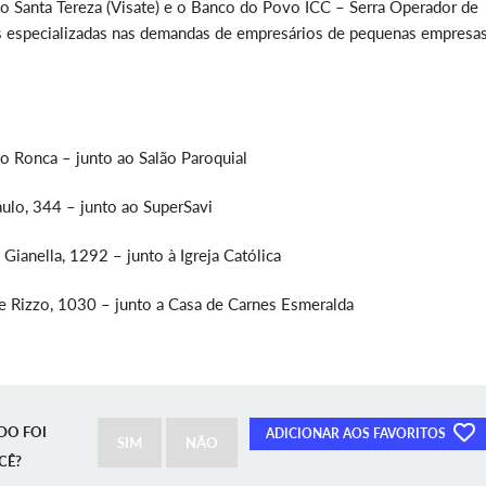
o Santa Tereza (Visate) e o Banco do Povo ICC – Serra Operador de
es especializadas nas demandas de empresários de pequenas empresa
 Ronca – junto ao Salão Paroquial
ulo, 344 – junto ao SuperSavi
Gianella, 1292 – junto à Igreja Católica
e Rizzo, 1030 – junto a Casa de Carnes Esmeralda
DO FOI
ADICIONAR AOS FAVORITOS
SIM
NÃO
CÊ?