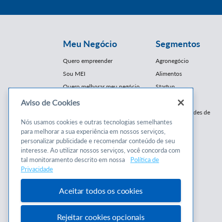
Meu Negócio
Segmentos
Quero empreender
Agronegócio
Sou MEI
Alimentos
Quero melhorar meu negócio
Startup
E-Commerce
Aviso de Cookies
Cursos e
Franquias / Redes de
Cooperação
Nós usamos cookies e outras tecnologias semelhantes
Conteúdos
para melhorar a sua experiência em nossos serviços,
Moda
personalizar publicidade e recomendar conteúdo de seu
Cursos
Moveleiro
interesse. Ao utilizar nossos serviços, você concorda com
Consultorias
Saúde
tal monitoramento descrito em nossa
Política de
Programas
Privacidade
Turismo
Mercopar
Aceitar todos os cookies
Rejeitar cookies opcionais