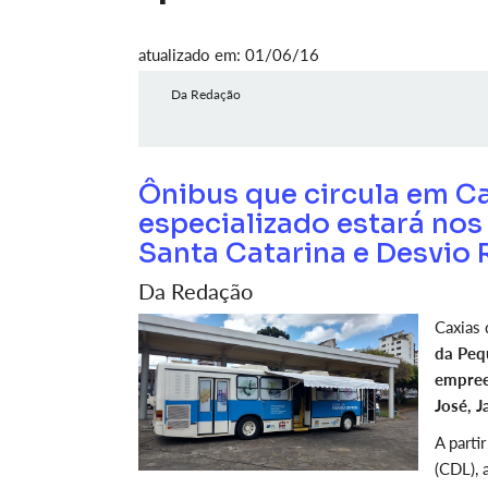
atualizado em: 01/06/16
Da Redação
Ônibus que circula em C
especializado estará nos
Santa Catarina e Desvio 
Da Redação
Caxias 
da Peq
empree
José, J
A parti
(CDL), 