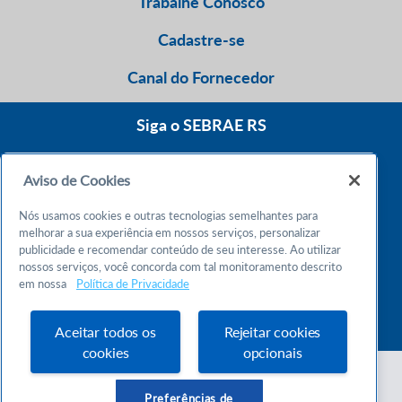
Trabalhe Conosco
Cadastre-se
Canal do Fornecedor
Siga o SEBRAE RS
Aviso de Cookies
0800 570 0800
Nós usamos cookies e outras tecnologias semelhantes para
Atendimento 24h
melhorar a sua experiência em nossos serviços, personalizar
publicidade e recomendar conteúdo de seu interesse. Ao utilizar
nossos serviços, você concorda com tal monitoramento descrito
Chame no WhatsApp
em nossa
Política de Privacidade
55 51 32165000
Atendimento das 9h às 18h
Aceitar todos os
Rejeitar cookies
cookies
opcionais
Preferências de