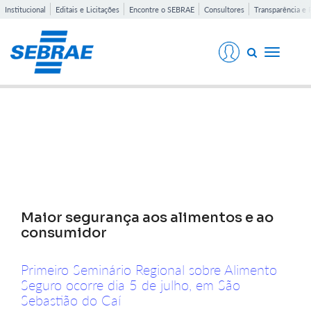
Institucional
Editais e Licitações
Encontre o SEBRAE
Consultores
Transparência e 
Toggle
navigati
Notícias
Maior segurança aos alimentos e ao
consumidor
Primeiro Seminário Regional sobre Alimento
Seguro ocorre dia 5 de julho, em São
Sebastião do Caí