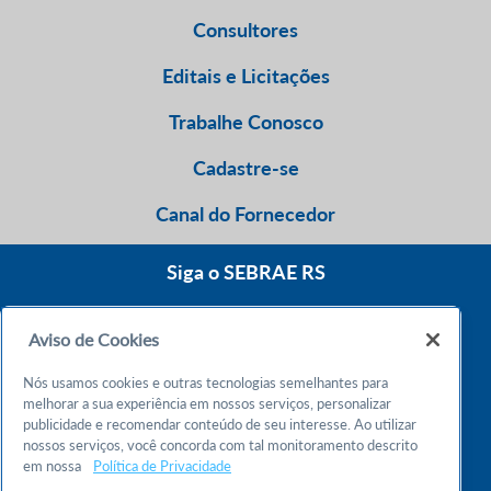
Consultores
Editais e Licitações
Trabalhe Conosco
Cadastre-se
Canal do Fornecedor
Siga o SEBRAE RS
Aviso de Cookies
0800 570 0800
Nós usamos cookies e outras tecnologias semelhantes para
Atendimento 24h
melhorar a sua experiência em nossos serviços, personalizar
publicidade e recomendar conteúdo de seu interesse. Ao utilizar
nossos serviços, você concorda com tal monitoramento descrito
Chame no WhatsApp
em nossa
Política de Privacidade
55 51 32165000