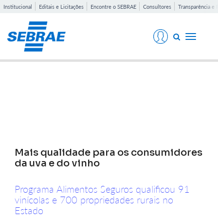
Institucional
Editais e Licitações
Encontre o SEBRAE
Consultores
Transparência e 
Toggle
navigati
Notícias
Mais qualidade para os consumidores
da uva e do vinho
Programa Alimentos Seguros qualificou 91
vinícolas e 700 propriedades rurais no
Estado