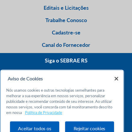
Editais e Licitações
Trabalhe Conosco
Cadastre-se
Canal do Fornecedor
Siga o SEBRAE RS
Aviso de Cookies
0800 570 0800
Nós usamos cookies e outras tecnologias semelhantes para
Atendimento 24h
melhorar a sua experiência em nossos serviços, personalizar
publicidade e recomendar conteúdo de seu interesse. Ao utilizar
nossos serviços, você concorda com tal monitoramento descrito
Chame no WhatsApp
em nossa
Política de Privacidade
55 51 32165000
Atendimento das 9h às 18h
Aceitar todos os
Rejeitar cookies