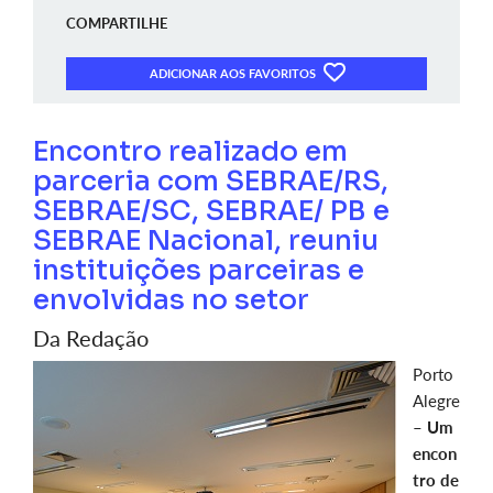
COMPARTILHE
ADICIONAR AOS FAVORITOS
Encontro realizado em
parceria com SEBRAE/RS,
SEBRAE/SC, SEBRAE/ PB e
SEBRAE Nacional, reuniu
instituições parceiras e
envolvidas no setor
Da Redação
Porto
Alegre
–
Um
encon
tro de