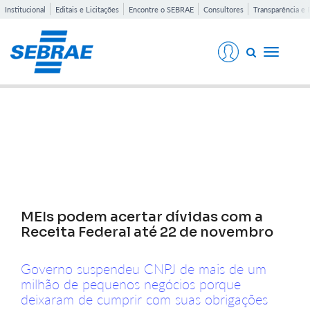
Institucional
Editais e Licitações
Encontre o SEBRAE
Consultores
Transparência e 
Toggle
navigati
Notícias
MEIs podem acertar dívidas com a
Receita Federal até 22 de novembro
Governo suspendeu CNPJ de mais de um
milhão de pequenos negócios porque
deixaram de cumprir com suas obrigações