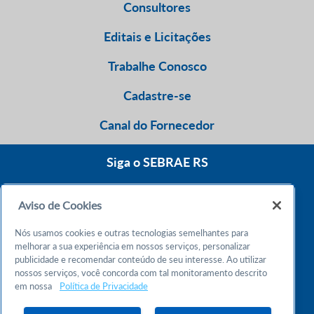
Consultores
Editais e Licitações
Trabalhe Conosco
Cadastre-se
Canal do Fornecedor
Siga o SEBRAE RS
Aviso de Cookies
0800 570 0800
Nós usamos cookies e outras tecnologias semelhantes para
Atendimento 24h
melhorar a sua experiência em nossos serviços, personalizar
publicidade e recomendar conteúdo de seu interesse. Ao utilizar
nossos serviços, você concorda com tal monitoramento descrito
Chame no WhatsApp
em nossa
Política de Privacidade
55 51 32165000