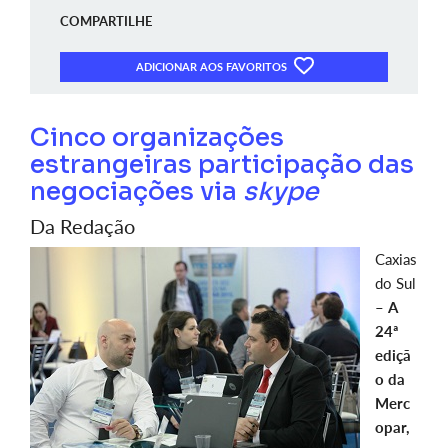
COMPARTILHE
ADICIONAR AOS FAVORITOS
Cinco organizações
estrangeiras participação das
negociações via
skype
Da Redação
Caxias
do Sul
–
A
24ª
ediçã
o da
Merc
opar,