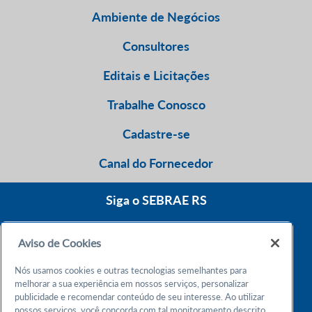
Ambiente de Negócios
Consultores
Editais e Licitações
Trabalhe Conosco
Cadastre-se
Canal do Fornecedor
Siga o SEBRAE RS
Aviso de Cookies
0800 570 0800
Nós usamos cookies e outras tecnologias semelhantes para
Atendimento 24h
melhorar a sua experiência em nossos serviços, personalizar
publicidade e recomendar conteúdo de seu interesse. Ao utilizar
nossos serviços, você concorda com tal monitoramento descrito